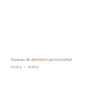
Anneau de dentition personnalisé
Plage
16,00
€
–
19,00
€
de
prix :
16,00 €
à
19,00 €