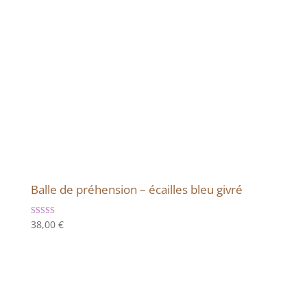
Balle de préhension – écailles bleu givré
Note
38,00
€
5.00
sur 5