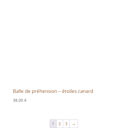
Balle de préhension – étoiles canard
38,00
€
1
2
3
→