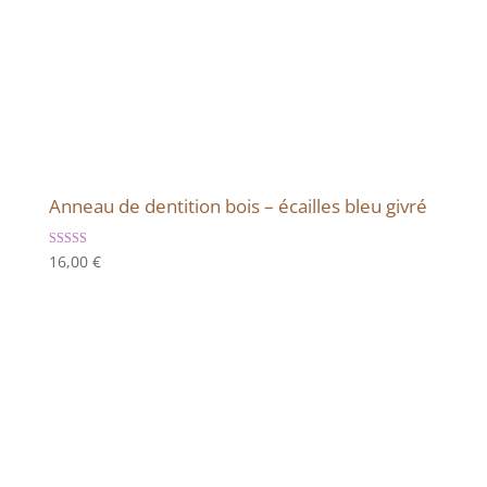
Anneau de dentition bois – écailles bleu givré
Note
16,00
€
5.00
sur 5