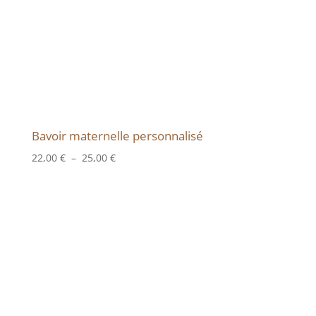
Bavoir maternelle personnalisé
Plage
22,00
€
–
25,00
€
de
prix :
22,00 €
à
25,00 €