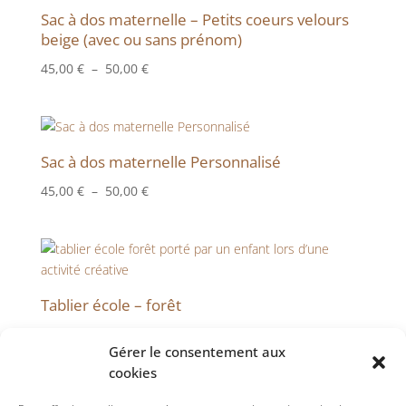
Sac à dos maternelle – Petits coeurs velours
beige (avec ou sans prénom)
Plage
45,00
€
–
50,00
€
de
prix :
45,00 €
à
Sac à dos maternelle Personnalisé
50,00 €
Plage
45,00
€
–
50,00
€
de
prix :
45,00 €
à
50,00 €
Tablier école – forêt
Plage
40,00
€
–
42,00
€
Gérer le consentement aux
de
cookies
prix :
40,00 €