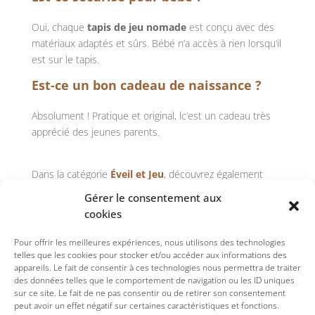
Oui, chaque
tapis de jeu nomade
est conçu avec des
matériaux adaptés et sûrs. Bébé n’a accès à rien lorsqu’il
est sur le tapis.
Est-ce un bon cadeau de naissance ?
Absolument ! Pratique et original, lc’est un cadeau très
apprécié des jeunes parents.
Dans la catégorie
Éveil et Jeu
, découvrez également
nos
anneaux de dentition
ainsi que nos
balles de
Gérer le consentement aux
préhension
, conçus pour accompagner bébé dans ses
cookies
premières découvertes en toute douceur.
Pour offrir les meilleures expériences, nous utilisons des technologies
telles que les cookies pour stocker et/ou accéder aux informations des
appareils. Le fait de consentir à ces technologies nous permettra de traiter
des données telles que le comportement de navigation ou les ID uniques
sur ce site. Le fait de ne pas consentir ou de retirer son consentement
peut avoir un effet négatif sur certaines caractéristiques et fonctions.