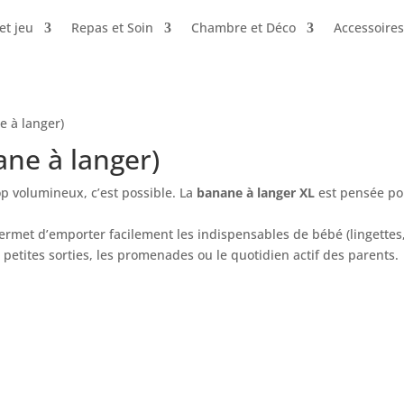
et jeu
Repas et Soin
Chambre et Déco
Accessoires
e à langer)
ne à langer)
op volumineux, c’est possible. La
banane à langer XL
est pensée pou
permet d’emporter facilement les indispensables de bébé (lingettes,
 petites sorties, les promenades ou le quotidien actif des parents.