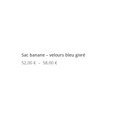
Sac banane – velours bleu givré
Plage
52,00
€
–
58,00
€
de
prix :
52,00 €
à
58,00 €