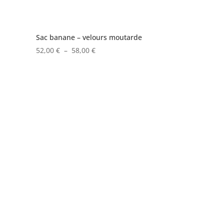
Sac banane – velours moutarde
Plage
52,00
€
–
58,00
€
de
prix :
52,00 €
à
58,00 €