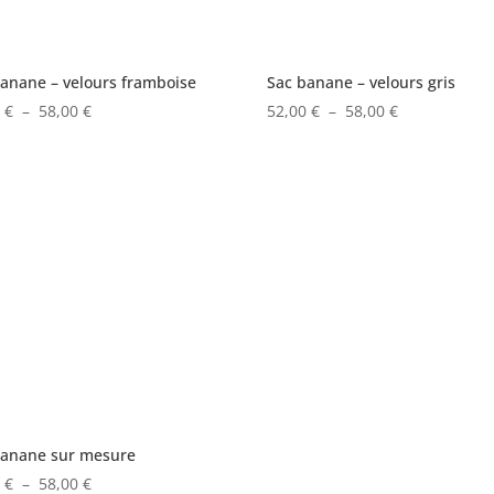
anane – velours framboise
Sac banane – velours gris
Plage
Plage
0
€
–
58,00
€
52,00
€
–
58,00
€
de
de
prix :
prix :
52,00 €
52,00 €
à
à
58,00 €
58,00 €
banane sur mesure
Plage
0
€
–
58,00
€