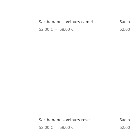
Sac banane – velours camel
Sac b
Plage
52,00
€
–
58,00
€
52,0
de
prix :
52,00 €
à
58,00 €
Sac banane – velours rose
Sac 
Plage
52,00
€
–
58,00
€
52,0