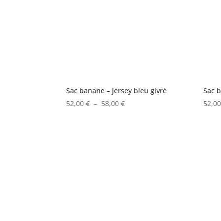
Sac banane – jersey bleu givré
Sac 
Plage
52,00
€
–
58,00
€
52,0
de
prix :
52,00 €
à
58,00 €