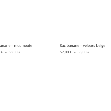
banane – moumoute
Sac banane – velours beige
Plage
Plage
0
€
–
58,00
€
52,00
€
–
58,00
€
de
de
prix :
prix :
52,00 €
52,00 €
à
à
58,00 €
58,00 €