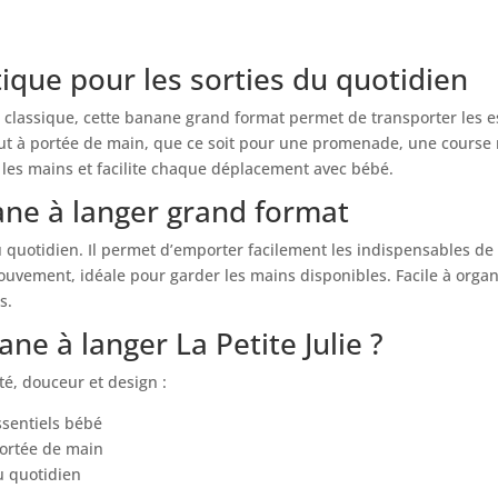
de
prix :
52,00 €
ique pour les sorties du quotidien
à
58,00 €
classique, cette banane grand format permet de transporter les es
tout à portée de main, que ce soit pour une promenade, une course
re les mains et facilite chaque déplacement avec bébé.
ane à langer grand format
au quotidien. Il permet d’emporter facilement les indispensables de
uvement, idéale pour garder les mains disponibles. Facile à organis
s.
ne à langer La Petite Julie ?
ité, douceur et design :
ssentiels bébé
portée de main
u quotidien