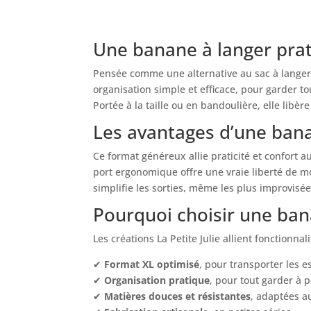
de
prix :
52,00 €
Une banane à langer prat
à
58,00 €
Pensée comme une alternative au sac à langer 
organisation simple et efficace, pour garder 
Portée à la taille ou en bandoulière, elle libè
Les avantages d’une ban
Ce format généreux allie praticité et confort 
port ergonomique offre une vraie liberté de mo
simplifie les sorties, même les plus improvisée
Pourquoi choisir une bana
Les créations La Petite Julie allient fonctionnal
✔
Format XL optimisé
, pour transporter les e
✔
Organisation pratique
, pour tout garder à 
✔
Matières douces et résistantes
, adaptées a