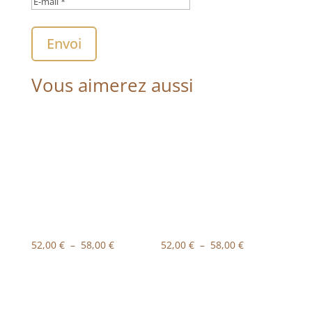
Envoi
Vous aimerez aussi
Plage
Plage
52,00
€
–
58,00
€
52,00
€
–
58,00
€
de
de
prix :
prix :
52,00 €
52,00 €