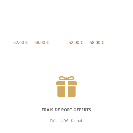
à
à
58,00 €
58,00 €
Plage
Plage
52,00
€
–
58,00
€
52,00
€
–
58,00
€
de
de
prix :
prix :
52,00 €
52,00 €
à
à

58,00 €
58,00 €
FRAIS DE PORT OFFERTS
Dès 149€ d’achat