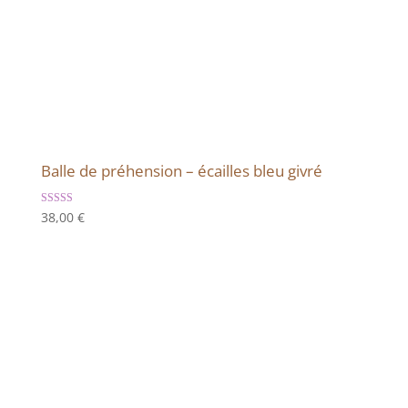
Balle de préhension – écailles bleu givré
Note
38,00
€
5.00
sur 5