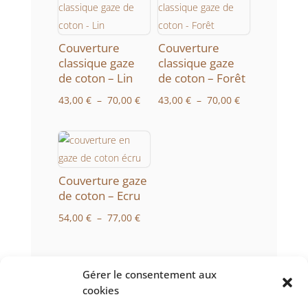
Léopard
Couverture
Couverture
classique gaze
classique gaze
de coton – Lin
de coton – Forêt
Plage
Plage
43,00
€
–
70,00
€
43,00
€
–
70,00
€
de
de
prix :
prix :
43,00 €
43,00 €
à
à
Couverture gaze
70,00 €
70,00 €
de coton – Ecru
Plage
54,00
€
–
77,00
€
de
prix :
54,00 €
Gérer le consentement aux
à
cookies
77,00 €