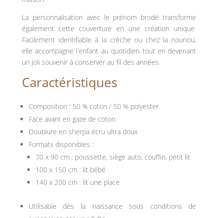
La personnalisation
avec
le
prénom
brodé
transforme
également
cette
couverture
en
une
création
unique.
Facilement
identifiable
à
la
crèche
ou
chez
la
nounou,
elle
accompagne
l'enfant
au
quotidien
tout
en
devenant
un
joli
souvenir
à
conserver
au
fil
des
années.
Caractéristiques
Composition
:
50
%
coton
/
50
%
polyester
Face avant en gaze de coton
Doublure
en
sherpa
écru
ultra
doux
Formats disponibles :
70
x
90
cm
:
poussette,
siège
auto,
couffin,
petit
lit
100
x
150
cm
:
lit
bébé
140
x
200
cm
:
lit
une
place
Utilisable
dès
la
naissance sous conditions de