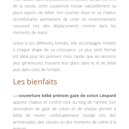
de
la
sieste,
cette
couverture
trouve
naturellement
sa
place
auprès
de
bébé.
Son
toucher
doux
et
sa
chaleur
réconfortante
permettent
de
créer
un
environnement
rassurant
lors
des
déplacements
comme
dans
les
moments
de
repos.
Grâce
à
ses
différents
formats,
elle
accompagne
l'enfant
à
chaque
étape
de
sa
croissance.
Le
plus
petit
format
est
idéal
pour
les
premiers
mois,
tandis
que
les
versions
plus
généreuses
trouvent
leur
place
dans
le
lit
de
bébé
puis
dans
celui
de
l'enfant.
Les
bienfaits
La
couverture
bébé
prénom
gaze
de
coton
Léopard
apporte chaleur et confort tout au long de l'année. Son
association de gaze de
coton
et
de
sherpa
permet
à
bébé
de
rester
confortablement
installé
lors
des
promenades,
des
siestes
ou
des
moments
de
calme
à
la
maison.