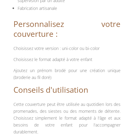
supervision par un adulte
Fabrication
artisanale
Personnalisez votre
couverture :
Choisissez votre version : uni-color ou bi-color
Choisissez le format adapté à votre enfant
Ajoutez un prénom brodé pour une création unique
(broderie au fil doré)
Conseils
d'utilisation
Cette
couverture
peut
être
utilisée
au
quotidien
lors
des
promenades,
des
siestes
ou
des
moments
de
détente.
Choisissez
simplement
le
format
adapté
à
l'âge
et
aux
besoins
de
votre
enfant
pour
l'accompagner
durablement.