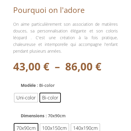
Pourquoi
on
l'adore
On aime particulièrement son association de matières
douces, sa personnalisation élégante
et
son
coloris
léopard
.
C'est
une
création
à
la
fois
pratique,
chaleureuse
et
intemporelle
qui
accompagne
l'enfant
pendant
plusieurs
années.
Plage
43,00
€
–
86,00
€
de
prix :
43,00
Modèle
: Bi-color
à
86,00
Uni-color
Bi-color
Dimensions
: 70x90cm
70x90cm
100x150cm
140x190cm