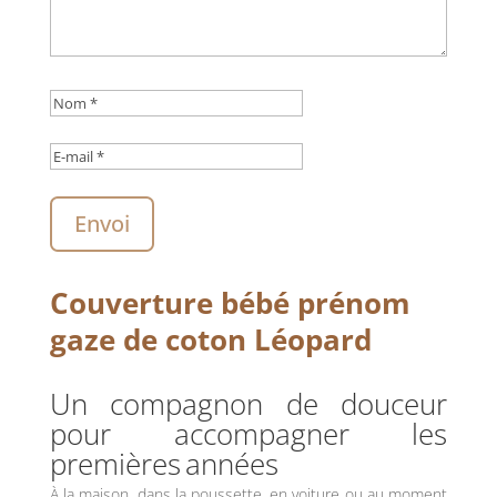
Envoi
Couverture bébé prénom
gaze de coton Léopard
Un
compagnon
de
douceur
pour
accompagner
les
premières
années
À la maison, dans la poussette, en voiture ou au moment