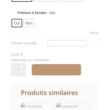
Prénom à broder
: Oui
Oui
Non
Effacer
Prénom à broder
54,00
€
Disponible sur commande
quantité
Ajouter au panier
de
Couverture
bébé
prénom
Produits similaires
gaze
de
coton