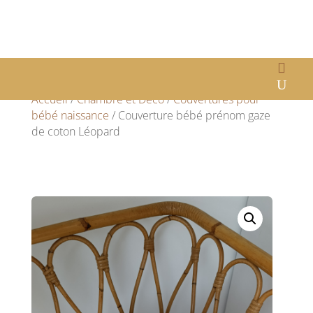
Accueil
/
Chambre et Déco
/
Couvertures pour
bébé naissance
/ Couverture bébé prénom gaze
de coton Léopard