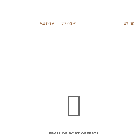
Plage
54,00
€
–
77,00
€
43,0
de
prix :
54,00 €
à
77,00 €

FRAIS DE PORT OFFERTS