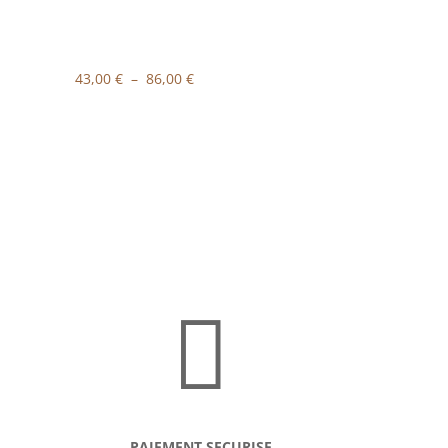
Plage
43,00
€
–
86,00
€
de
prix :
43,00 €
à
86,00 €

PAIEMENT SECURISE