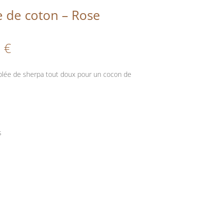
 de coton – Rose
Plage
0
€
de
prix :
blée de sherpa tout doux pour un cocon de
54,00 €
à
77,00 €
s