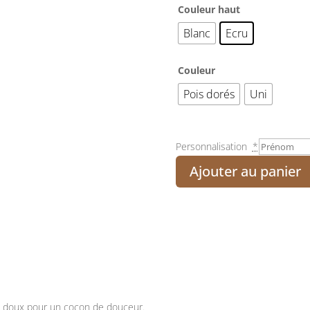
Couleur haut
Blanc
Ecru
Couleur
Pois dorés
Uni
Personnalisation
*
Ajouter au panier
t doux pour un cocon de douceur.