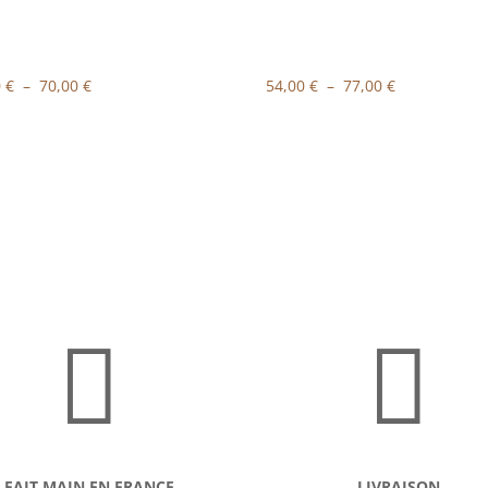
Plage
Plage
0
€
–
70,00
€
54,00
€
–
77,00
€
de
de
prix :
prix :
43,00 €
54,00 €
à
à
70,00 €
77,00 €


FAIT MAIN EN FRANCE
LIVRAISON