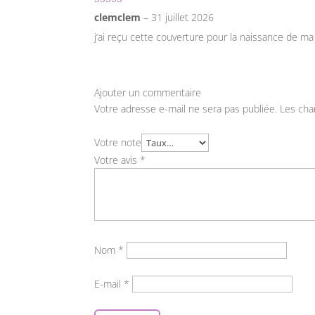
Note
5
sur 5
clemclem
–
31 juillet 2026
j’ai reçu cette couverture pour la naissance de ma f
Ajouter un commentaire
Votre adresse e-mail ne sera pas publiée.
Les cha
Votre note
Votre avis
*
Nom
*
E-mail
*