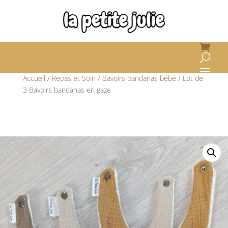
Accueil
/
Repas et Soin
/
Bavoirs bandanas bébé
/ Lot de
3 Bavoirs bandanas en gaze